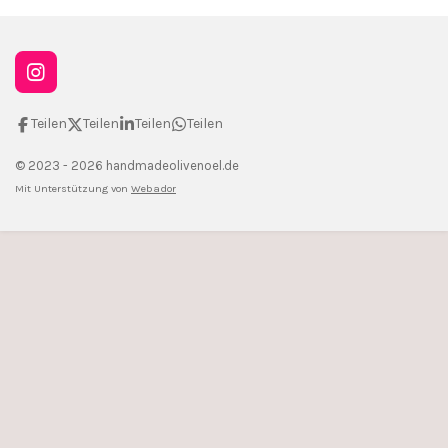
I
n
s
Teilen
Teilen
Teilen
Teilen
t
a
© 2023 - 2026 handmadeolivenoel.de
g
Mit Unterstützung von
Webador
r
a
m