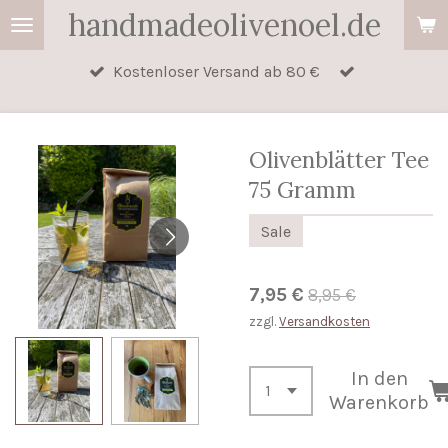
handmadeolivenoel.de
Zum
Hauptinhalt
Kostenloser Versand ab 80 €
springen
Olivenblätter Tee
75 Gramm
Sale
7,95 €
8,95 €
zzgl.
Versandkosten
In den
Warenkorb